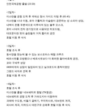
인천국제공항 출발 (23:50)
<2일차>
이스탄불 공항 도착 후 국제선 청사 가이드 미팅 후 (05:45)
이스탄불 시내 이동, 로마 가톨릭과 이슬람이 공존하는 성 소피아 성당,
내벽이 온통 푸른색으로 이루어져 있는 블루 모스크,
로마 시대의 전차 경기장으로 사용되던 히포드럼,
대포문이란 뜻의 술탄들의 거처 톱카프 궁전
호텔 이동 후 석식
<3일차>
호텔 조식 후
동서양을 한눈에 볼 수 있는 보스포러스 해협 크루즈
베르사유를 모방했으나 베르사유보다 더 화려한 돌마바흐체 궁전,
코라 구세주 성당
4400여개의 상점이 밀집되어 있고 실크로드의 종착지였던
그랜드 바자르 견학 후
호텔 이동 후 석식
<4일차>
호텔 조식 후
이스탄불 출발/ 네브쉐히르 향발 (TK항공)
네브쉐히르 공항 도착 후 가파도키아 이동하여
괴레메 수도원, 비둘기 골짜기, 우치히사르, 데브란트 계곡,
파샤바 계곡, 지하도시 데린구유 순례후 호텔 이동 후 석식