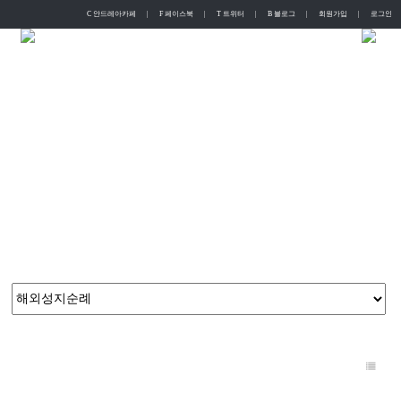
C 안드레아카페
|
F 페이스북
|
T 트위터
|
B 블로그
|
회원가입
|
로그인
English
Chinese
안드레아여행사
늘 새로운 도전으로 얻은 다년간의 노하우를 기반으로 가장 제주스럽고 현대적인 고품격 서비스를 제공합니다.