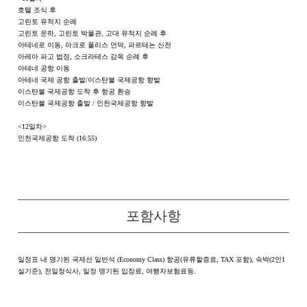
호텔 조식 후
고린토 유적지 순례
고린토 운하, 고린토 박물관, 고대 유적지 순례 후
아테네로 이동, 아크로 폴리스 언덕, 파르테논 신전
아레아 파고 법정, 소크라테스 감옥 순례 후
아테네 공항 이동
아테네 국제 공항 출발/이스탄불 국제공항 향발
이스탄불 국제공항 도착 후 항공 환승
이스탄불 국제공항 출발 / 인천국제공항 향발
<12일차>
인천국제공항 도착 (16:55)
포함사항
일정표 내 명기된 국제선 일반석 (Economy Class) 항공(유류할증료, TAX 포함), 숙박(2인1
실기준), 전일정식사, 일정 명기된 입장료, 여행자보험료등.