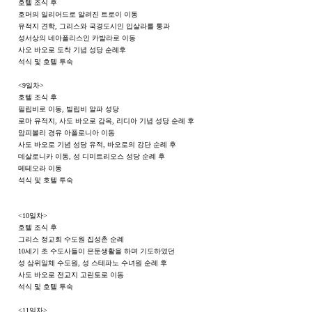
호텔 조식 후
호머의 일리어드로 알려진 트로이 이동
유적지 견학, 그리스와 국경도시인 입살라를 통과
성서상의 네아폴리스인 카발라로 이동
사오 바오로 도착 기념 성당 순례후
석식 및 호텔 투숙
<9일차>
호텔 조식 후
필립비로 이동, 빌립비 알파 성당
로마 유적지, 사도 바오로 감옥, 리디아 기념 성당 순례 후
암피볼리 경유 아폴로니아 이동
사도 바오로 기념 성당 유적, 바오로의 강단 순례 후
데살로니카 이동, 성 디미트리오스 성당 순례 후
메테오라 이동
석식 및 호텔 투숙
<10일차>
호텔 조식 후
그리스 정교회 수도원 집성촌 순례
10세기 초 수도사들이 은둔생활을 하며 기도하였던
성 삼위일체 수도원, 성 스테파노 수녀원 순례 후
사도 바오로 전교지 고린토로 이동
석식 및 호텔 투숙
<11일차>