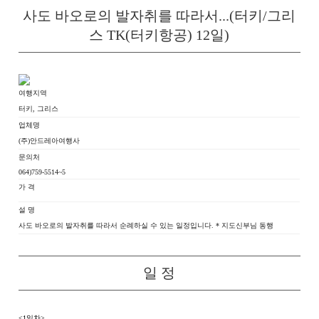
사도 바오로의 발자취를 따라서...(터키/그리
스 TK(터키항공) 12일)
여행지역
터키, 그리스
업체명
(주)안드레아여행사
문의처
064)759-5514~5
가 격
설 명
사도 바오로의 발자취를 따라서 순례하실 수 있는 일정입니다. * 지도신부님 동행
일 정
<1일차>