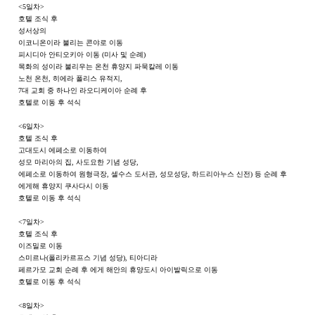
<5일차>
호텔 조식 후
성서상의
이코니온이라 불리는 콘야로 이동
피시디아 안티오키아 이동 (미사 및 순례)
목화의 성이라 불리우는 온천 휴양지 파묵칼레 이동
노천 온천, 히에라 폴리스 유적지,
7대 교회 중 하나인 라오디케이아 순례 후
호텔로 이동 후 석식
<6일차>
호텔 조식 후
고대도시 에페소로 이동하여
성모 마리아의 집, 사도요한 기념 성당,
에페소로 이동하여 원형극장, 셀수스 도서관, 성모성당, 하드리아누스 신전) 등 순례 후
에게해 휴양지 쿠사다시 이동
호텔로 이동 후 석식
<7일차>
호텔 조식 후
이즈밀로 이동
스미르나(폴리카르프스 기념 성당), 티아디라
페르가모 교회 순례 후 에게 해안의 휴양도시 아이발릭으로 이동
호텔로 이동 후 석식
<8일차>