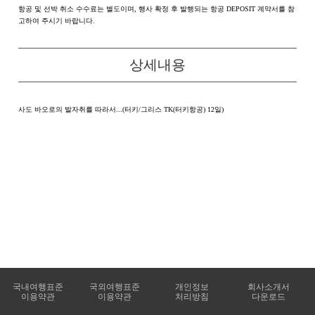
항공 및 선박 취소 수수료는 별도이며, 행사 확정 후 발행되는 항공 DEPOSIT 계약서를 참
고하여 주시기 바랍니다.
상세내용
사도 바오로의 발자취를 따라서...(터키/그리스 TK(터키항공) 12일)
국내여행표준
국외여행표준
개인정보
회사소개서
이용약관
이용약관
처리방침
다운로드