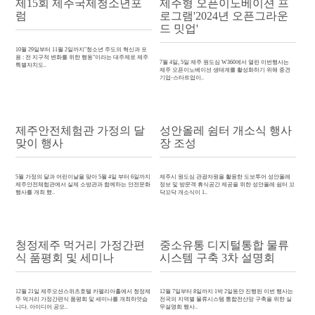
제15회 제주국제청소년포
제주형 오픈이노베이션 프
럼
로그램'2024년 오픈그라운
드 밋업'
10월 29일부터 11월 2일까지"청소년 주도의 혁신과 포
용 : 전 지구적 변화를 위한 행동"이라는 대주제로 제주
7월 4일, 5일 제주 원도심 W360에서 열린 이번행사는
특별자치도..
제주 오픈이노베이션 생태계를 활성화하기 위해 중견
기업-스타트업이..
제주안전체험관 가정의 달
성안올레 쉼터 개소식 행사
맞이 행사
장 조성
5월 가정의 달과 어린이날을 맞아 5월 4일 부터 6일까지
제주시 원도심 관광자원을 활용한 도보투어 성안올레
제주안전체험관에서 실제 소방관과 함께하는 안전문화
정보 및 방문객 휴식공간 제공을 위한 성안올레 쉼터 꼬
행사를 개최 했..
닥꼬닥 개소식이 1..
청정제주 먹거리 가정간편
중소유통 디지털통합 물류
식 품평회 및 세미나
시스템 구축 3차 설명회
12월 21일 제주오션스위츠호텔 카멜리아홀에서 청정제
12월 7일부터 8일까지 1박 2일동안 진행된 이번 행사는
주 먹거리 가정간편식 품평회 및 세미나를 개최하엿습
전국의 지역별 물류시스템 통합전산망 구축을 위한 실
니다. 아이디어 공모..
무설명회 행사..