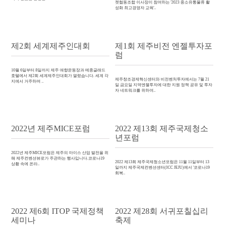
켓협동조합 이사장이 참여하는 '2023 중소유통물류 활
성화 최고경영자 교육'..
제2회 세계제주인대회
제1회 제주비전 엔젤투자포
럼
10월 6일부터 8일까지 제주 애향운동장과 메종글래드
호텔에서 제2회 세계제주인대회가 열렸습니다. 세계 각
제주창조경제혁신센터와 비전벤처투자에서는 7월 21
지에서 거주하며 ..
일 금요일 지역엔젤투자에 대한 지원 정책 공유 및 투자
자 네트워크를 위하여..
2022년 제주MICE포럼
2022 제13회 제주국제청소
년포럼
2022년 제주MICE포럼은 제주의 마이스 산업 발전을 위
해 제주컨벤션뷰로가 주관하는 행사입니다.코로나19
2022 제13회 제주국제청소년포럼은 11월 11일부터 13
상황 속에 온라..
일까지 제주국제컨벤션센터(ICC JEJU)에서 '코로나19
회복..
2022 제6회 ITOP 국제정책
2022 제28회 서귀포칠십리
세미나
축제