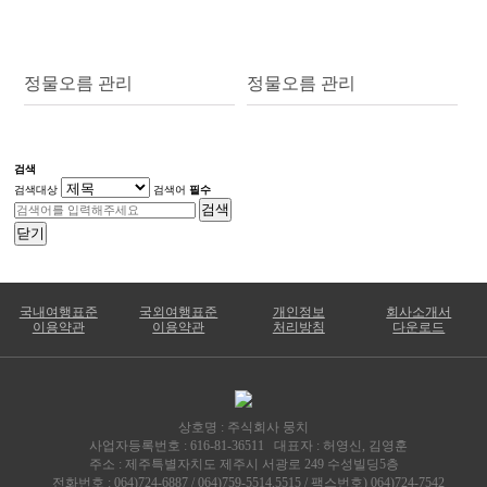
정물오름 관리
정물오름 관리
검색
검색대상
검색어
필수
검색
닫기
국내여행표준
국외여행표준
개인정보
회사소개서
이용약관
이용약관
처리방침
다운로드
상호명 : 주식회사 뭉치
사업자등록번호 : 616-81-36511 대표자 : 허영신, 김영훈
주소 : 제주특별자치도 제주시 서광로 249 수성빌딩5층
전화번호 : 064)724-6887 / 064)759-5514,5515 / 팩스번호) 064)724-7542