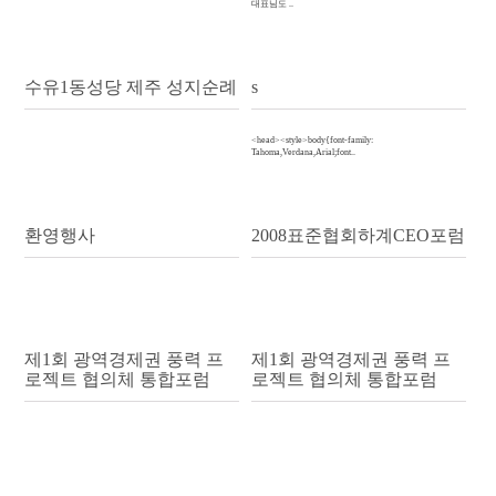
대표님도 ..
수유1동성당 제주 성지순례
s
<head><style>body{font-family:
Tahoma,Verdana,Arial;font..
환영행사
2008표준협회하계CEO포럼
제1회 광역경제권 풍력 프
제1회 광역경제권 풍력 프
로젝트 협의체 통합포럼
로젝트 협의체 통합포럼