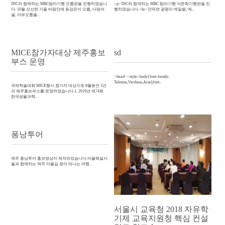
JDC와 함께하는 MBC탐라기행 오름편을 진행하였습니
<p>JDC와 함게하는 MBC 탐라기행 식문화기행편을 진
다. 10월 선선한 가을 바람안에 동검은이 오름, 다랑쉬
행하였습니다.<br>안덕면 광평리 메밀밭, 메..
굴, 아부오름을..
MICE참가자대상 제주홍보
sd
부스 운영
<head><style>body{font-family:
Tahoma,Verdana,Arial;font..
국제학술대회 MICE행사 참가자 대상으로 8월동안 3건
의 제주홍보부스를 운영하였습니다.1. 2019년 제74회
한국생물과학..
퐁낭투어
제주 퐁낭투어 홍보영상이 제작되었습니다.마을해설사
들과 함께하는 제주 마을길 찾아 떠나는 여행..
서울시 교육청 2018 자유학
기제 교육지원청 핵심 컨설