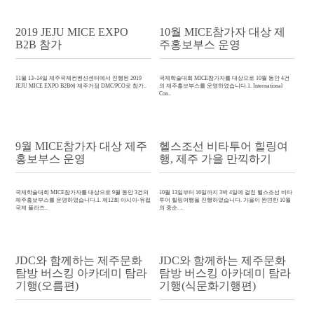
2019 JEJU MICE EXPO
10월 MICE참가자 대상 제
B2B 참가
주홍보부스 운영
11월 13~14일 제주국제컨벤션센터에서 진행된 2019
국제학술대회 MICE참가자를 대상으로 10월 동안 4건
JEJU MICE EXPO B2B에 제주거점 DMC/PCO로 참가..
의 제주홍보부스를 운영하였습니다.1. International
Con..
9월 MICE참가자 대상 제주
헬스조선 비타투어 힐링여
홍보부스 운영
행, 제주 가을 만끽하기
국제학술대회 MICE참가자를 대상으로 9월 동안 3건의
10월 13일부터 16일까지 3박 4일에 걸친 헬스조선 비타
제주홍보부스를 운영하였습니다.1. 제12회 아시아-유럽
투어 힐링여행을 진행하였습니다. 가을이 완연한 10월
국제 플라즈..
의 중순. ..
JDC와 함께하는 제주문화
JDC와 함께하는 제주문화
탐방 버스킹 아카데미 탐라
탐방 버스킹 아카데미 탐라
기행(오름편)
기행(식문화기행편)