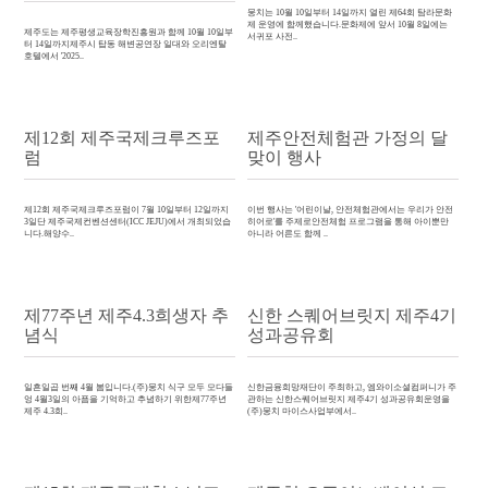
뭉치는 10월 10일부터 14일까지 열린 제64회 탐라문화
제 운영에 함께했습니다.문화제에 앞서 10월 8일에는
제주도는 제주평생교육장학진흥원과 함께 10월 10일부
서귀포 사전..
터 14일까지제주시 탑동 해변공연장 일대와 오리엔탈
호텔에서 '2025..
제12회 제주국제크루즈포
제주안전체험관 가정의 달
럼
맞이 행사
제12회 제주국제크루즈포럼이 7월 10일부터 12일까지
이번 행사는 '어린이날, 안전체험관에서는 우리가 안전
3일단 제주국제컨벤션센터(ICC JEJU)에서 개최되었습
히어로'를 주제로안전체험 프로그램을 통해 아이뿐만
니다.해양수..
아니라 어른도 함께 ..
제77주년 제주4.3희생자 추
신한 스퀘어브릿지 제주4기
념식
성과공유회
일흔일곱 번째 4월 봄입니다.(주)뭉치 식구 모두 모다들
신한금융희망재단이 주최하고, 엠와이소셜컴퍼니가 주
엉 4월3일의 아픔을 기억하고 추념하기 위한제77주년
관하는 신한스퀘어브릿지 제주4기 성과공유회운영을
제주 4.3희..
(주)뭉치 마이스사업부에서..