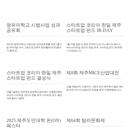
영유아학교 시범사업 성과
스타트업 코리아 한일 제주
공유회
스타트업 펀드 IR-DAY
2025년 영유아학교 시범사업 성과공유회를 26년 2월 5
1월 23일 일본 도쿄에 위치한 도쿄 이노베이션 베이스
일 부터 6일 까지 그랜드조선제주 한라홀에서(주)뭉치
에서스타트업 코리아 한일 제주 스타트업 펀드 IR-DAY
가 함께 진..
가 있었습니다..
스타트업 코리아 한일 제주
제8회 제주MICE산업대전
스타트업 펀드 결성식
11월 19일부터 21일까지 그랜드조선 제주에서 열린 제8
회 제주 마이스산업대전 운영을 뭉치가 함께했습니다...
12월 1일에는 제주창조경제혁신센터에서 진행된100억
규모의 스타트업 코리아 한일 제주 스타트업 펀드 결성
식에 뭉치가 함께..
2025 제주도민대학 온(ON)
제64회 탐라문화제
페스타