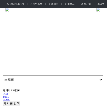
C 안드레아카페
|
F 페이스북
|
T 트위터
|
B 블로그
|
회원가입
|
로그인
English
Chinese
뭉치소통방
늘 새로운 도전으로 얻은 다년간의 노하우를 기반으로 가장 제주스럽고 현대적인 고품격 서비스를 제공합니다.
갤러리 카테고리
전체
MICE
TOUR
게시판 검색