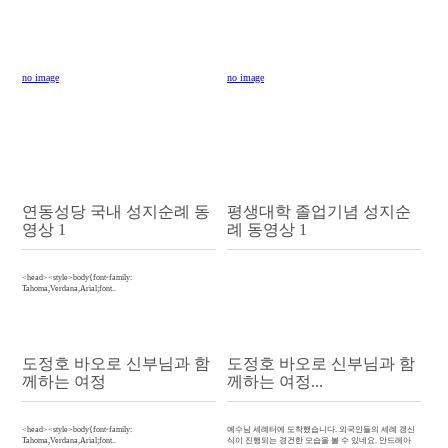
no image
no image
연동성당 국내 성지순례 동
평생대학 졸업기념 성지순
영상 1
례 동영상 1
<head><style>body{font-family:
Tahoma,Verdana,Arial;font..
도정호 바오로 신부님과 함
도정호 바오로 신부님과 함
께하는 여정
께하는 여정...
<head><style>body{font-family:
예수님 세례터에 도착했습니다. 외국인들의 세례 갱신
Tahoma,Verdana,Arial;font..
식이 진행되는 경건한 모습을 볼 수 있네요. 안드레아