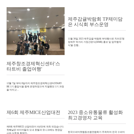
제주감귤박람회 TP제미담
은 시식회 부스운영
11월 30일 2023 제주감귤 박람회 부대행사로 치러진'청
정제주 먹거리 가정간편식(HMR) 홍보 및 업무협약
식'을 진행..
제주창조경제혁신센터'스
타트비 졸업여행'
12월 7일 부터 8일까지 제주창조경제혁신센터START-
BE 1기 졸업식을 함께 운영하였으며 치열했던 1기 과정
을 마지고 ..
제6회 제주MICE산업대전
2023 중소유통물류 활성화
최고경영자 교육
제6회 제주MICE 산업대전이 4년만에 개최 되었습니다.
첫째날은 바이어들의 도내 호텔과 유니크베뉴 현장답
한국수퍼마켓협동조합연합회가 주최하여 전국 수퍼마
사와 상효원 환영만..