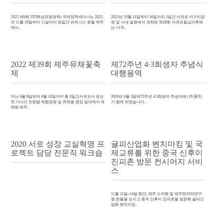
2022 제6회 ITOP(섬관광정책) 국제정책세미나는 2022
2022년 10월 14일부터 16일까지 3일간 서귀포 자구리공
년 11월 10일부터 11일까지 양일간 파르나스 호텔 제주
원 및 시내 일원에서 개최된 제28회 서귀포칠십리축제
에서..
는 '서귀..
2022 제39회 제주유채꽃축
제72주년 4·3희생자 추념식
제
대행용역
지난 4월 8일부터 4월 10일까지 총 3일간서귀포시 표선
2020년 4월 3일제72주년 4.3희생자 추념식에 (주)뭉치
면 가시리 조랑말 체험공원 및 유채꽃 광장 일대에서 제
가 함께 하였습니다...
39회 제주..
2020 서로 성장 교실혁명 프
귤피산업화 벤치마킹 및 국
로젝트 담당 전문직 워크숍
제교류를 위한 중국 신후이
진피촌 방문 컨시어지 서비
스
11월 11일~14일 동안, 제주 도의원 및 제주한의약연구
원 분들을 모시고 중국 신후이 진피촌을 방문해 귤피산
업화 벤치마킹..