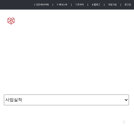
C 안드레아카페
|
F 페이스북
|
T 트위터
|
B 블로그
|
회원가입
|
로그인
English
Chinese
지역활성화
늘 새로운 도전으로 얻은 다년간의 노하우를 기반으로 가장 제주스럽고 현대적인 고품격 서비스를 제공합니다.