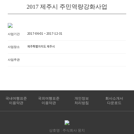
2017 제주시 주민역량강화사업
2017-06-01 ~ 2017-12-31
사업기간
제주특별자치도 제주시
사업장소
사업주관
국내여행표준
국외여행표준
개인정보
회사소개서
이용약관
이용약관
처리방침
다운로드
상호명 : 주식회사 뭉치