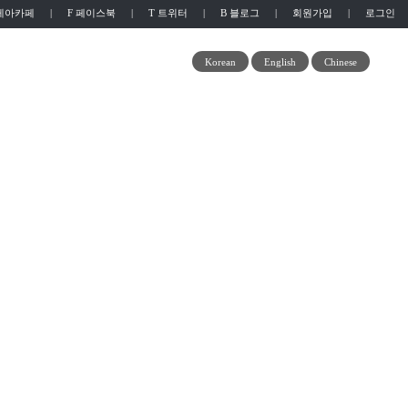
레아카페
|
F 페이스북
|
T 트위터
|
B 블로그
|
회원가입
|
로그인
뭉치소통방
Korean
English
Chinese
스를 제공합니다.