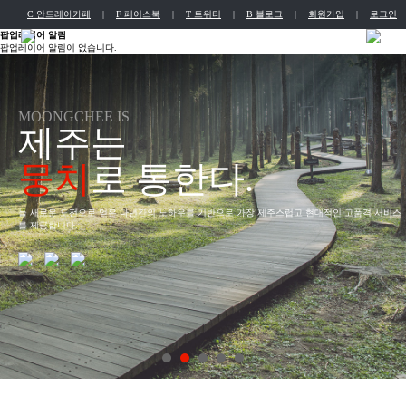
C 안드레아카페
|
F 페이스북
|
T 트위터
|
B 블로그
|
회원가입
|
로그인
팝업레이어 알림
English
Chinese
팝업레이어 알림이 없습니다.
MOONGCHEE IS
제주는
뭉치
로 통한다.
늘 새로운 도전으로 얻은 다년간의 노하우를 기반으로 가장 제주스럽고 현대적인 고품격 서비스
를 제공합니다.