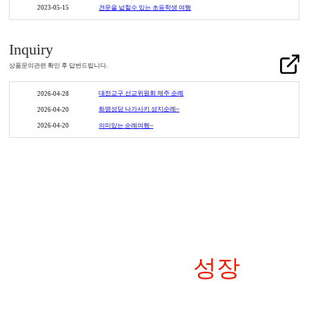
견문을 넓힐수 있는 초등학생 여행
2023-05-15
Inquiry
상품문의관련 확인 후 답변드립니다.
대전교구 선교위원회 제주 순례
2026-04-28
화명성당 나가사키 성지순례~
2026-04-20
의미있는 순례여행~
2026-04-20
더 나은 내일을 위한
지속가능한
성장
늘 새로운 도전으로 얻은 다년간의 노하우를 기반으로
가장 제주스럽고 현대적인 고품격 서비스를 제공합니다.