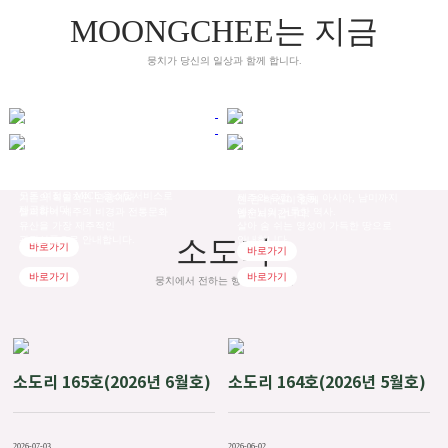
MOONGCHEE
는 지금
뭉치가 당신의 일상과 함께 합니다.
MICE
지역활성화
뭉치여행
안드레아여행사
기업회의, 포상관광, 국제회의,
제주의 역사와
전시회 등 항공, 숙박, 차량, 관광까지
문화, 환경을 주민 주도로
모든 여정을 MICE 원스탑서비스로
기존의 획일적인 관광에서
제주와 유럽, 중동, 아시아, 남미까지
민-관-학-산이 함께
제공합니다.
탈피하여 제주의 비경과 전통문화
예수님의 거룩한 역사.
발전시켜갑니다.
유산을 가장 제주적인
살아 숨 쉬는 영성이 가득한 땅으로
소도리
관광상품으로 안내합니다.
안내합니다.
바로가기
바로가기
바로가기
바로가기
뭉치에서 전하는 행복한 이야기
소도리 165호(2026년 6월호)
소도리 164호(2026년 5월호)
2026-07-03
2026-06-02