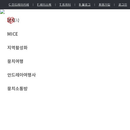
C 안드레아카페
|
F 페이스북
|
T 트위터
|
B 블로그
|
회원가입
|
로그인
뭉치자
English
Chinese
MICE
지역활성화
뭉치여행
안드레아여행사
뭉치소통방