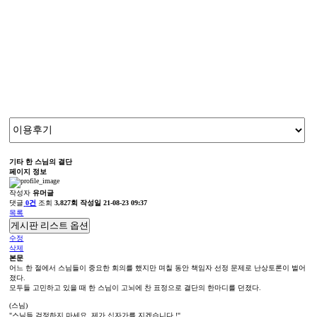
뭉치소통방
늘 새로운 도전으로 얻은 다년간의 노하우를 기반으로 가장 제주스럽고 현대적인 고품격 서비스를 제공합니다.
기타
한 스님의 결단
페이지 정보
작성자
유머글
댓글
0건
조회
3,827회
작성일
21-08-23 09:37
목록
게시판 리스트 옵션
수정
삭제
본문
어느 한 절에서 스님들이 중요한 회의를 했지만 며칠 동안 책임자 선정 문제로 난상토론이 벌어
졌다.
모두들 고민하고 있을 때 한 스님이 고뇌에 찬 표정으로 결단의 한마디를 던졌다.
(스님)
"스님들 걱정하지 마세요. 제가 십자가를 지겠습니다.!"