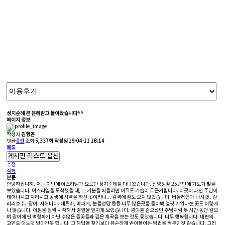
뭉치소통방
늘 새로운 도전으로 얻은 다년간의 노하우를 기반으로 가장 제주스럽고 현대적인 고품격 서비스를 제공합니다.
성지순례
큰 은혜받고 돌아왔습니다^^
페이지 정보
작성자
김형곤
댓글
0건
조회
5,337회
작성일
19-04-11 18:14
목록
게시판 리스트 옵션
수정
삭제
본문
안녕하십니까. 저는 이번에 이스라엘과 요르단 성지순례를 다녀왔습니다. 신앙생활 25년만에 기도가 빛을
보았습니다. 이스라엘을 도착했을 때, 그 기분을 떠올리면 아직도 가슴이 두근거립니다. 이곳이 과연 주님이
태어나시고 자라시고 공생애 사역을 하신 곳이라니... 감격에 잠도 오지 않았습니다. 베들레헴과 나사렛 . 갈
리리호수. 광야. 사해바다. 페트라, 베파게, 눈물성당 등등 너무 많은곳을 돌아봐 얼핏 기억나는 곳도 이렇게
나 많습니다. 아침을 일찍 시작해서 종일을 알차게 보았습니다. 광야를 걸으셨던 주님처럼 두 시간 동안 걸으
며 광야에 핀 백합화가 아닌 수많은 들꽃들과 깊은 계곡을 보는 것도 좋았습니다. 너무 행복합니다. 내면의
고민도 어느덧 날아간듯 합니다. 그 해답을 찾기보다 유순하게 받아들이는 방법을 깨우친것 같습니다. 그러