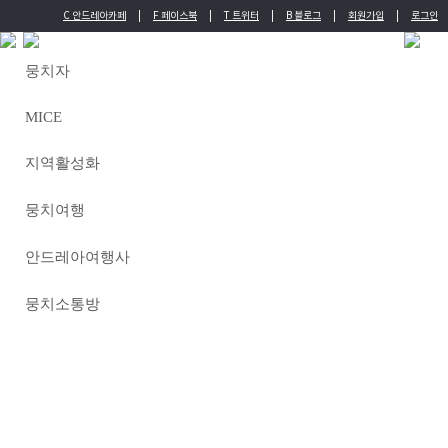
C 안드레아카페
|
F 페이스북
|
T 트위터
|
B 블로그
|
회원가입
|
로그인
English
Chinese
뭉치자
MICE
지역활성화
뭉치여행
안드레아여행사
뭉치소통방