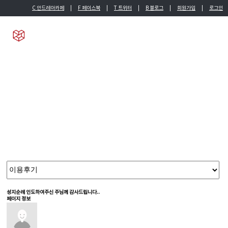
C 안드레아카페
|
F 페이스북
|
T 트위터
|
B 블로그
|
회원가입
|
로그인
English
Chinese
뭉치소통방
늘 새로운 도전으로 얻은 다년간의 노하우를 기반으로 가장 제주스럽고 현대적인 고품격 서비스를 제공합니다.
성지순례
인도하여주신 주님께 감사드립니다..
페이지 정보