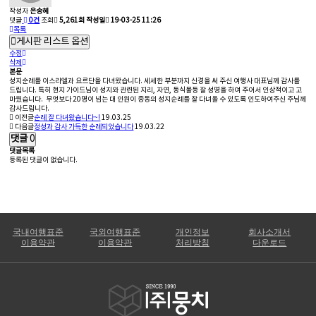
작성자
은송혜
댓글
0건
조회
5,261회
작성일
19-03-25 11:26
목록
게시판 리스트 옵션
수정
삭제
본문
성지순례를 이스라엘과 요르단을 다녀왔습니다. 세세한 부분까지 신경을 써 주신 여행사 대표님께 감사를
드립니다. 특히 현지 가이드님이 성지와 관련된 지리, 자연, 동식물등 잘 성명을 하여 주어서 인상적이고 고
마웠습니다. 무엇보다 20명이 넘는 대 인원이 중동의 성지순례를 잘 다녀올 수 있도록 인도하여주신 주님께
감사드립니다.
이전글
순례 잘 다녀왔습니다~!
19.03.25
다음글
정성과 감사 가득한 순례되었습니다
19.03.22
댓글
0
댓글목록
등록된 댓글이 없습니다.
국내여행표준
국외여행표준
개인정보
회사소개서
이용약관
이용약관
처리방침
다운로드