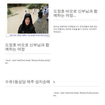
도정호 바오로 신부님과 함
께하는 여정...
예수님 세례터에 도착했습니다. 외국인들의 세례 갱신
식이 진행되는 경건한 모습을 볼 수 있네요. 안드레아
대표님도 ..
도정호 바오로 신부님과 함
께하는 여정
<head><style>body{font-family: Tahoma,Verdana,Arial;f
ont..
수유1동성당 제주 성지순례
s
<head><style>body{font-family: Tahoma,Verdana,Arial;f
ont..