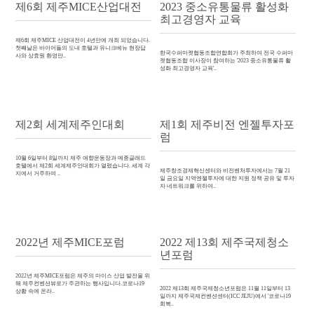
제6회 제주MICE산업대전
2023 중소유통물류 활성화
최고경영자 교육
제6회 제주MICE 산업대전이 4년만에 개최 되었습니다.
첫째날은 바이어들의 도내 호텔과 유니크베뉴 현장답
한국수퍼마켓협동조합연합회가 주최하여 전국 수퍼마
사와 상효원 환영만..
켓협동조합 이사장이 참여하는 '2023 중소유통물류 활
성화 최고경영자 교육'..
제2회 세계제주인대회
제1회 제주비전 엔젤투자포
럼
10월 6일부터 8일까지 제주 애향운동장과 메종글래드
호텔에서 제2회 세계제주인대회가 열렸습니다. 세계 각
제주창조경제혁신센터와 비전벤처투자에서는 7월 21
지에서 거주하며 ..
일 금요일 지역엔젤투자에 대한 지원 정책 공유 및 투자
자 네트워크를 위하여..
2022년 제주MICE포럼
2022 제13회 제주국제청소
년포럼
2022년 제주MICE포럼은 제주의 마이스 산업 발전을 위
해 제주컨벤션뷰로가 주관하는 행사입니다.코로나19
2022 제13회 제주국제청소년포럼은 11월 11일부터 13
상황 속에 온라..
일까지 제주국제컨벤션센터(ICC JEJU)에서 '코로나19
회복..