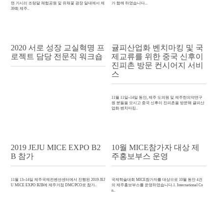
면 가시리 조랑말 체험공원 및 유채꽃 광장 일대에서 제
가 함께 하였습니다...
39회 제주..
2020 서로 성장 교실혁명 프
귤피산업화 벤치마킹 및 국
로젝트 담당 전문직 워크숍
제교류를 위한 중국 신후이
진피촌 방문 컨시어지 서비
스
11월 11일~14일 동안, 제주 도의원 및 제주한의약연구
원 분들을 모시고 중국 신후이 진피촌을 방문해 귤피산
업화 벤치마킹..
2019 JEJU MICE EXPO B2
10월 MICE참가자 대상 제
B 참가
주홍보부스 운영
11월 13~14일 제주국제컨벤션센터에서 진행된 2019 JEJ
국제학술대회 MICE참가자를 대상으로 10월 동안 4건
U MICE EXPO B2B에 제주거점 DMC/PCO로 참가..
의 제주홍보부스를 운영하였습니다.1. International Co
n..