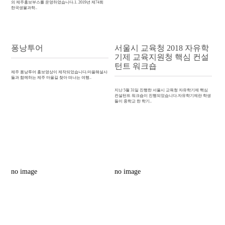
의 제주홍보부스를 운영하였습니다.1. 2019년 제74회
한국생물과학..
퐁낭투어
서울시 교육청 2018 자유학
기제 교육지원청 핵심 컨설
턴트 워크숍
제주 퐁낭투어 홍보영상이 제작되었습니다.마을해설사
들과 함께하는 제주 마을길 찾아 떠나는 여행..
지난 5월 31일 진행한 서울시 교육청 자유학기제 핵심
컨설턴트 워크숍이 진행되었습니다.자유학기제란 학생
들이 중학교 한 학기..
no image
no image