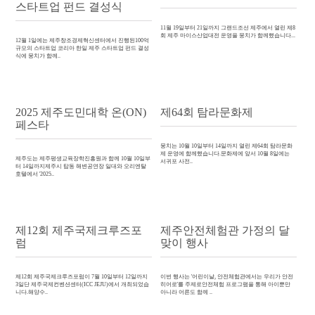
스타트업 펀드 결성식
11월 19일부터 21일까지 그랜드조선 제주에서 열린 제8
회 제주 마이스산업대전 운영을 뭉치가 함께했습니다...
12월 1일에는 제주창조경제혁신센터에서 진행된100억
규모의 스타트업 코리아 한일 제주 스타트업 펀드 결성
식에 뭉치가 함께..
2025 제주도민대학 온(ON)
제64회 탐라문화제
페스타
뭉치는 10월 10일부터 14일까지 열린 제64회 탐라문화
제 운영에 함께했습니다.문화제에 앞서 10월 8일에는
제주도는 제주평생교육장학진흥원과 함께 10월 10일부
서귀포 사전..
터 14일까지제주시 탑동 해변공연장 일대와 오리엔탈
호텔에서 '2025..
제12회 제주국제크루즈포
제주안전체험관 가정의 달
럼
맞이 행사
제12회 제주국제크루즈포럼이 7월 10일부터 12일까지
이번 행사는 '어린이날, 안전체험관에서는 우리가 안전
3일단 제주국제컨벤션센터(ICC JEJU)에서 개최되었습
히어로'를 주제로안전체험 프로그램을 통해 아이뿐만
니다.해양수..
아니라 어른도 함께 ..