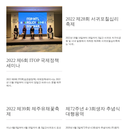
2022 제28회 서귀포칠십리
축제
2022년 10월 14일부터 16일까지 3일간 서귀포 자구리공
원 및 시내 일원에서 개최된 제28회 서귀포칠십리축제
는 '서귀..
2022 제6회 ITOP 국제정책
세미나
2022 제6회 ITOP(섬관광정책) 국제정책세미나는 2022
년 11월 10일부터 11일까지 양일간 파르나스 호텔 제주
에서..
2022 제39회 제주유채꽃축
제72주년 4·3희생자 추념식
제
대행용역
지난 4월 8일부터 4월 10일까지 총 3일간서귀포시 표선
2020년 4월 3일제72주년 4.3희생자 추념식에 (주)뭉치