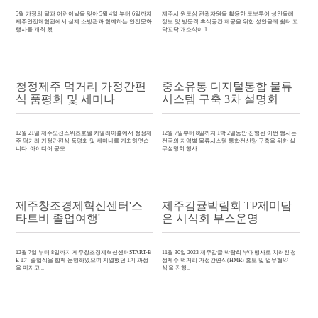
5월 가정의 달과 어린이날을 맞아 5월 4일 부터 6일까지
제주시 원도심 관광자원을 활용한 도보투어 성안올레
제주안전체험관에서 실제 소방관과 함께하는 안전문화
정보 및 방문객 휴식공간 제공을 위한 성안올레 쉼터 꼬
행사를 개최 했..
닥꼬닥 개소식이 1..
청정제주 먹거리 가정간편
중소유통 디지털통합 물류
식 품평회 및 세미나
시스템 구축 3차 설명회
12월 21일 제주오션스위츠호텔 카멜리아홀에서 청정제
12월 7일부터 8일까지 1박 2일동안 진행된 이번 행사는
주 먹거리 가정간편식 품평회 및 세미나를 개최하엿습
전국의 지역별 물류시스템 통합전산망 구축을 위한 실
니다. 아이디어 공모..
무설명회 행사..
제주창조경제혁신센터'스
제주감귤박람회 TP제미담
타트비 졸업여행'
은 시식회 부스운영
12월 7일 부터 8일까지 제주창조경제혁신센터START-B
11월 30일 2023 제주감귤 박람회 부대행사로 치러진'청
E 1기 졸업식을 함께 운영하였으며 치열했던 1기 과정
정제주 먹거리 가정간편식(HMR) 홍보 및 업무협약
을 마지고 ..
식'을 진행..