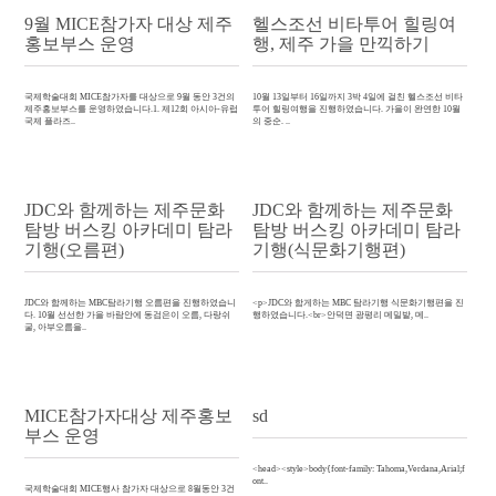
9월 MICE참가자 대상 제주
헬스조선 비타투어 힐링여
홍보부스 운영
행, 제주 가을 만끽하기
국제학술대회 MICE참가자를 대상으로 9월 동안 3건의
10월 13일부터 16일까지 3박 4일에 걸친 헬스조선 비타
제주홍보부스를 운영하였습니다.1. 제12회 아시아-유럽
투어 힐링여행을 진행하였습니다. 가을이 완연한 10월
국제 플라즈..
의 중순. ..
JDC와 함께하는 제주문화
JDC와 함께하는 제주문화
탐방 버스킹 아카데미 탐라
탐방 버스킹 아카데미 탐라
기행(오름편)
기행(식문화기행편)
JDC와 함께하는 MBC탐라기행 오름편을 진행하였습니
<p>JDC와 함게하는 MBC 탐라기행 식문화기행편을 진
다. 10월 선선한 가을 바람안에 동검은이 오름, 다랑쉬
행하였습니다.<br>안덕면 광평리 메밀밭, 메..
굴, 아부오름을..
MICE참가자대상 제주홍보
sd
부스 운영
<head><style>body{font-family: Tahoma,Verdana,Arial;f
ont..
국제학술대회 MICE행사 참가자 대상으로 8월동안 3건