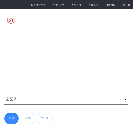
C 안드레아카페
|
F 페이스북
|
T 트위터
|
B 블로그
|
회원가입
|
로그인
English
Chinese
뭉치소통방
늘 새로운 도전으로 얻은 다년간의 노하우를 기반으로 가장 제주스럽고 현대적인 고품격 서비스를 제공합니다.
전체
MICE
TOUR