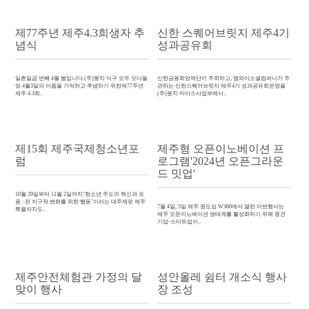
제77주년 제주4.3희생자 추
신한 스퀘어브릿지 제주4기
념식
성과공유회
일흔일곱 번째 4월 봄입니다.(주)뭉치 식구 모두 모다들
신한금융희망재단이 주최하고, 엠와이소셜컴퍼니가 주
엉 4월3일의 아픔을 기억하고 추념하기 위한제77주년
관하는 신한스퀘어브릿지 제주4기 성과공유회운영을
제주 4.3희..
(주)뭉치 마이스사업부에서..
제15회 제주국제청소년포
제주형 오픈이노베이션 프
럼
로그램'2024년 오픈그라운
드 밋업'
10월 29일부터 11월 2일까지"청소년 주도의 혁신과 포
용 : 전 지구적 변화를 위한 행동"이라는 대주제로 제주
7월 4일, 5일 제주 원도심 W360에서 열린 이번행사는
특별자치도..
제주 오픈이노베이션 생태계를 활성화하기 위해 중견
기업-스타트업이..
제주안전체험관 가정의 달
성안올레 쉼터 개소식 행사
맞이 행사
장 조성