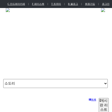
C 안드레아카페
|
F 페이스북
|
T 트위터
|
B 블로그
|
회원가입
|
로그인
English
Chinese
뭉치소통방
늘 새로운 도전으로 얻은 다년간의 노하우를 기반으로 가장 제주스럽고 현대적인 고품격 서비스를 제공합니다.
목록
게시
판 리
스트