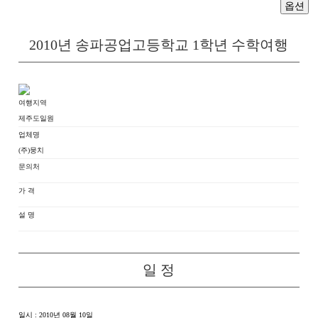
옵션
2010년 송파공업고등학교 1학년 수학여행
여행지역
제주도일원
업체명
(주)뭉치
문의처
가 격
설 명
일 정
일시 : 2010년 08월 10일