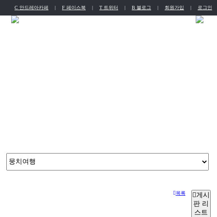
C 안드레아카페
|
F 페이스북
|
T 트위터
|
B 블로그
|
회원가입
|
로그인
English
Chinese
뭉치여행
늘 새로운 도전으로 얻은 다년간의 노하우를 기반으로 가장 제주스럽고 현대적인 고품격 서비스를 제공합니다.
목록
게시
판 리
스트